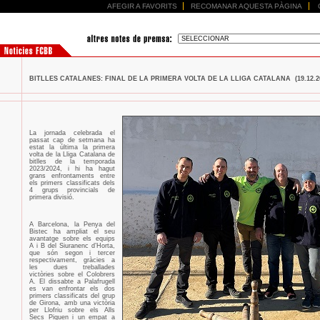
AFEGIR A FAVORITS
RECOMANAR AQUESTA PÀGINA
BITLLES CATALANES: FINAL DE LA PRIMERA VOLTA DE LA LLIGA CATALANA (19.12.2
La jornada celebrada el
passat cap de setmana ha
estat la última la primera
volta de la Lliga Catalana de
bitlles de la temporada
2023/2024, i hi ha hagut
grans enfrontaments entre
els primers classificats dels
4 grups provincials de
primera divisió.
A Barcelona, la Penya del
Bistec ha ampliat el seu
avantatge sobre els equips
A i B del Siuranenc d’Horta,
que són segon i tercer
respectivament, gràcies a
les dues treballades
victòries sobre el Colobrers
A. El dissabte a Palafrugell
es van enfrontar els dos
primers classificats del grup
de Girona, amb una victòria
per Llofriu sobre els Alls
Secs Piquen i un empat a