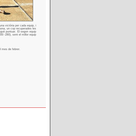
na victòria per cada equip, i
agona, un cop recuperades les
guit puntuar. El segon equip
00 -280), sent el millor equip
l mes de febrer.