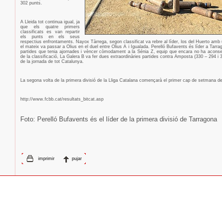
302 punts.
A Lleida tot continua igual, ja
que els quatre primers
classificats es van repartir
els punts en els seus
respectius enfrontaments. Nayox Tàrrega, segon classificat va rebre al líder, los del Huerto amb u
el mateix va passar a Olius en el duel entre Olius A i Igualada. Perelló Bufavents és líder a Tarr
partides que tenia ajornades i vèncer còmodament a la Sénia Z, equip que encara no ha aconse
de la classificació, La Galera B va fer dues extraordinàries partides contra Amposta (330 – 294 i 3
de la jornada de tot Catalunya.
La segona volta de la primera divisió de la Lliga Catalana començarà el primer cap de setmana de
http://www.fcbb.cat/resultats_bitcat.asp
Foto: Perelló Bufavents és el líder de la primera divisió de Tarragona
imprimir
pujar