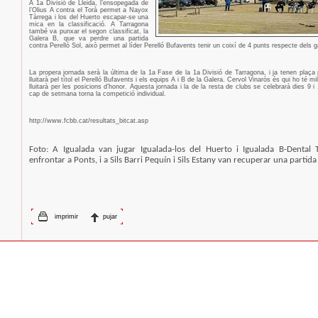
A 1a Divisió de Lleida, l’ensopegada de
l’Olius A contra el Torà permet a Nayox
Tàrrega i los del Huerto escapar-se una
mica en la classificació. A Tarragona
també va punxar el segon classificat, la
Galera B, que va perdre una partida
contra Perelló Sol, això permet al líder Perelló Bufavents tenir un coixí de 4 punts respecte dels 
La propera jornada serà la última de la 1a Fase de la 1a Divisió de Tarragona, i ja tenen plaça
lluitarà pel títol el Perelló Bufavents i els equips A i B de la Galera. Cervol Vinaròs és qui ho té mi
lluitarà per les posicions d’honor. Aquesta jornada i la de la resta de clubs se celebrarà dies 9 i
cap de setmana torna la competició individual.
http://www.fcbb.cat/resultats_bitcat.asp
Foto: A Igualada van jugar Igualada-los del Huerto i Igualada B-Dental 
enfrontar a Ponts, i a Sils Barri Pequín i Sils Estany van recuperar una partid
imprimir
pujar