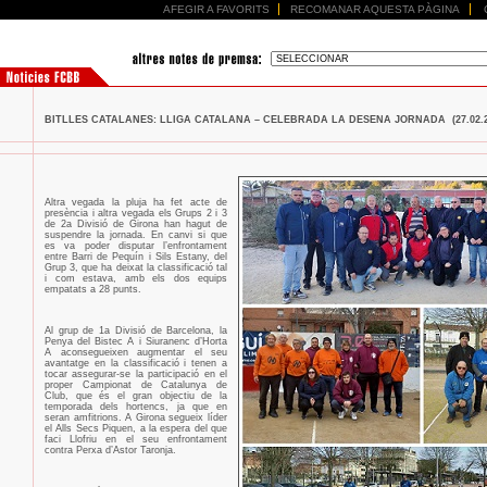
AFEGIR A FAVORITS
RECOMANAR AQUESTA PÀGINA
BITLLES CATALANES: LLIGA CATALANA – CELEBRADA LA DESENA JORNADA (27.02.2
Altra vegada la pluja ha fet acte de
presència i altra vegada els Grups 2 i 3
de 2a Divisió de Girona han hagut de
suspendre la jornada. En canvi si que
es va poder disputar l’enfrontament
entre Barri de Pequín i Sils Estany, del
Grup 3, que ha deixat la classificació tal
i com estava, amb els dos equips
empatats a 28 punts.
Al grup de 1a Divisió de Barcelona, la
Penya del Bistec A i Siuranenc d’Horta
A aconsegueixen augmentar el seu
avantatge en la classificació i tenen a
tocar assegurar-se la participació en el
proper Campionat de Catalunya de
Club, que és el gran objectiu de la
temporada dels hortencs, ja que en
seran amfitrions. A Girona segueix líder
el Alls Secs Piquen, a la espera del que
faci Llofriu en el seu enfrontament
contra Perxa d’Astor Taronja.