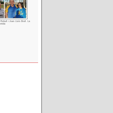
Rebull i Joan Lluís Brull. La
antida