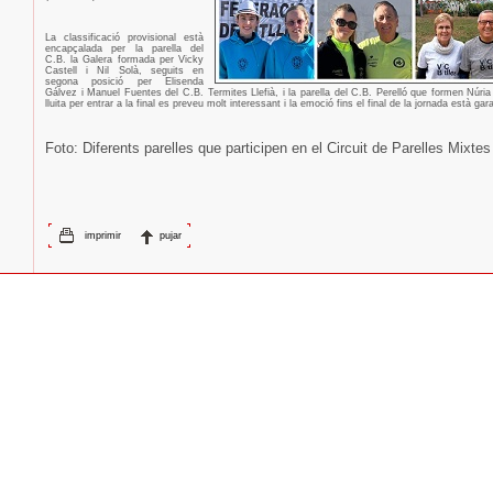
La classificació provisional està
encapçalada per la parella del
C.B. la Galera formada per Vicky
Castell i Nil Solà, seguits en
segona posició per Elisenda
Gálvez i Manuel Fuentes del C.B. Termites Llefià, i la parella del C.B. Perelló que formen Núria 
lluita per entrar a la final es preveu molt interessant i la emoció fins el final de la jornada està gar
Foto: Diferents parelles que participen en el Circuit de Parelles Mixtes
imprimir
pujar