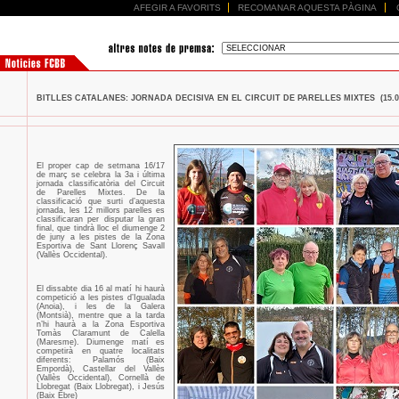
AFEGIR A FAVORITS
RECOMANAR AQUESTA PÀGINA
BITLLES CATALANES: JORNADA DECISIVA EN EL CIRCUIT DE PARELLES MIXTES (15.03
El proper cap de setmana 16/17
de març se celebra la 3a i última
jornada classificatòria del Circuit
de Parelles Mixtes. De la
classificació que surti d’aquesta
jornada, les 12 millors parelles es
classificaran per disputar la gran
final, que tindrà lloc el diumenge 2
de juny a les pistes de la Zona
Esportiva de Sant Llorenç Savall
(Vallès Occidental).
El dissabte dia 16 al matí hi haurà
competició a les pistes d’Igualada
(Anoia), i les de la Galera
(Montsià), mentre que a la tarda
n’hi haurà a la Zona Esportiva
Tomàs Claramunt de Calella
(Maresme). Diumenge matí es
competirà en quatre localitats
diferents: Palamós (Baix
Empordà), Castellar del Vallès
(Vallès Occidental), Cornellà de
Llobregat (Baix Llobregat), i Jesús
(Baix Ebre)