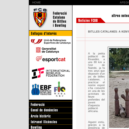
HOME
AFEGI
BITLLES CATALANES: A KENY
A la petita
població de
Kivandini, a
uns 80 km a
l’est de
Nairobi, ja fa
tres anys que
disposen d’un
joc de bitlles
catalanes, i
practicar el
nostre esport
s’ha convertit
en una de les
activitats de
lleure
preferides del
jovent
d’aquesta
població
africana.
Aquest estiu,
gràcies a la
presència de