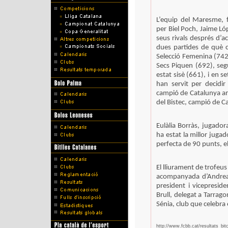
L’equip del Maresme, 
per Biel Poch, Jaime Ló
seus rivals després d’
dues partides de què c
Selecció Femenina (742 
Secs Piquen (692), segu
estat sisè (661), i en s
han servit per decidi
campió de Catalunya am
del Bistec, campió de C
Eulàlia Borràs, jugador
ha estat la millor juga
perfecta de 90 punts, 
El lliurament de trofeus
acompanyada d’Andrea 
president i vicepreside
Brull, delegat a Tarrago
Sénia, club que celebra
http://www.fcbb.cat/resultats_bit