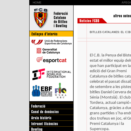
HOME
AFEGI
BITLLES CATALANES: EL C󷷷
El C.B. la Penya del Bist
estat el millor equip del
que han participat en l
edició del Gran Premi
Catalunya de bitlles cat
celebrat el passat dissa
de setembre a les piste
bitlles Daniel Cervera de
Sénia (Montsià). El club
Tordera, actual campió
Catalunya, gràcies a du
grans partides s’ha end
dos trofeus en joc, el G
Premi Catalunya i la
Supercopa.