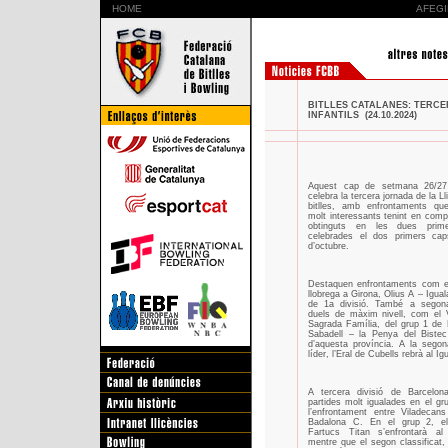
HOME
AFEGI
BITLLES CATALANES: TERCE
INFANTILS (24.10.2024)
Aquest cap de setmana 26/27 
celebra la tercera jornada de la L
bitlles, amb enfrontaments q
molt interessants tenint en compt
obtinguts en les dues prime
celebrades el dos primers ca
d’octubre.
Destaquen enfrontaments com el 
llobrega a Girona, Olius A – Igual
de 1a divisió. També a segon
duels de màxim nivell, com el 
Sagrada Família, del grup 1 de 
Sabadell – la Penya del Biste
d’aquesta província. A la segon
líder, l’Eral de Cubells rebrà al Ig
A tercera divisió de Barcelo
partides molt igualades en el gr
l’enfrontament entre Viladecan
Badalona C. En el grup 2, el
Fartucs Titan s’enfrontarà a
mentre que el segon classificat,