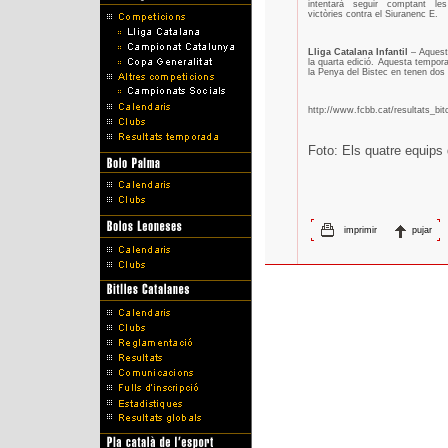
intentarà seguir comptant le
victòries contra el Siuranenc E.
Lliga Catalana Infantil
– Aquest 
la quarta edició. Aquesta tempora
la Penya del Bistec en tenen dos
http://www.fcbb.cat/resultats_bit
Foto: Els quatre equips d
imprimir
pujar