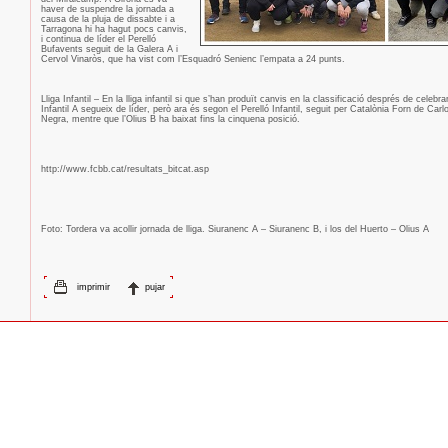
haver de suspendre la jornada a
causa de la pluja de dissabte i a
Tarragona hi ha hagut pocs canvis,
i continua de líder el Perelló
Bufavents seguit de la Galera A i
Cervol Vinaròs, que ha vist com l’Esquadró Senienc l’empata a 24 punts.
Lliga Infantil – En la lliga infantil si que s’han produït canvis en la classificació després de celebra
Infantil A segueix de líder, però ara és segon el Perelló Infantil, seguit per Catalònia Forn de Carl
Negra, mentre que l’Olius B ha baixat fins la cinquena posició.
http://www.fcbb.cat/resultats_bitcat.asp
Foto: Tordera va acollir jornada de lliga. Siuranenc A – Siuranenc B, i los del Huerto – Olius A
imprimir
pujar