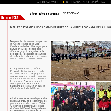
AFEGIR A FAVORITS
RECOMANAR AQUESTA PÀGINA
BITLLES CATALANES: POCS CANVIS DESPRÉS DE LA VUITENA JORNADA DE LA LLIGA 
Després de disputar-se una part de
la vuitena jornada de la Lliga
Catalana de bitlles hi ha hagut pocs
canvis en la classificació dels
diferents grups i categories de la
competició, i segueixen liderant les
classificacions els mateixos equips
que ho feien en la setena jornada.
Al grup de Barcelona, el líder,
Penya del Bistec A es va repartir
els punts amb el COP, ja que va
guanyar una partida cada equip en
el enfrontament disputat a Tordera.
El Siuranenc A va aconseguir 3
dels 4 punts en joc contra el
Siuranenc B i retalla en un punt la
diferència amb els del Bistec.
A Lleida només es van disputar dos
enfrontaments, amb repartiment de
punts entre los del Huerto i l’Olius
A, líder de la classificació, i dues
victòries del Dental Tàrrega davant
del Miralcamp. A Girona es va