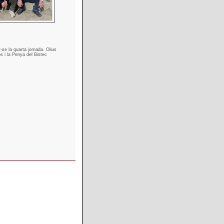
r-se la quarta jornada. Olius
os i la Penya del Bistec