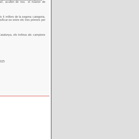
atí, acullen de nou
el màster de
s 4 millors de la segona categoria,
sificar-se entre els tres primers per
talunya, els trofeus als campions
2025