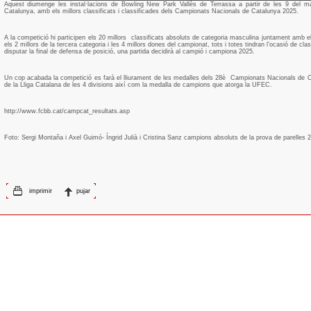
Aquest diumenge les instal·lacions de Bowling New Park Vallès de Terrassa a partir de les 9 del m
Catalunya, amb els millors classificats i classificades dels Campionats Nacionals de Catalunya 2025.
A la competició hi participen els 20 millors
classificats absoluts de categoria masculina juntament amb el
els 2 millors de la tercera categoria i les 4 millors dones del campionat, tots i totes tindran l’ocasió de clas
disputar la final de defensa de posició, una partida decidirà al campió i campiona 2025.
Un cop acabada la competició es farà el lliurament de les medalles dels 28è
Campionats Nacionals de Ca
de la Lliga Catalana de les 4 divisions així com la medalla de campions que atorga la UFEC.
http://www.fcbb.cat/campcat_resultats.asp
Foto: Sergi Montaña i Axel Guimó- Íngrid Julià i Cristina Sanz campions absoluts de la prova de parelles 
imprimir
pujar