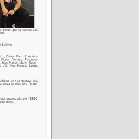
a Sènior, que se celebra a la
lona.
i Bowling.
z , Carlos Martí, Francisco
 Vicens
Ventura, Florentino
, Juan Manuel Marin, Robert
 Vilà, Pilar Franco, Sandra
 Hamburg, on van guanyar una
la prova de trios amb Alvaro-
està organitzada per l’ESBC
ederation).