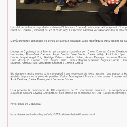
Un total de vint-i-vuit esportistes catalans(21 homes i 7 dones) participaran al Campionat d’Europ
ciutat de Hèlsinki (Finlàndia) del 22 al 28 de juny. L’expedició catalana va viatjar ahir des de Barce
Demà diumenge comencen les sèries de la prova individual, a les magnífiques instal·lacions de Tal
L’equip de Catalunya està format
en categoria masculina per, Carlos Dalmau, Carlos Domingue
Hernandez, Álvaro-José Cardona, Ángel García, José Garcia, Carlos Vallejo José Luis López,
Gracía, Miquel Àngel Roig, Rodolgo Velasco, Andrés Gullon, Amaro Cayuela, Fernando Gómez
Ouro, Josep Pi, Enrique Ureta, Xavier Taribó i amb categoria femenina Ángeles García, Elena
Barange, Antonia Rius, Montserrat Sánchez i Gemma García.
Els desitgem molts encets a la competició i que repeteixin els èxits assolits l’any passat a
medalla de plata en la prova de parelles, Carlos Dominguez i Francisco Hernández
i bronze en 
José Cardona, Carlos Dominguez i Fernando Gómez.
Està prevista la participació de 486 esportistes de 25 federacions europees. La competició 
(European Seniors Bowling Committee),i està inclosa en el calendari de l’EBF (European Bowling F
Foto: Equip de Catalunya
https://www.seniorsbowling.eu/esbc-2025-tali-bowl-helsinki/results.html