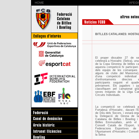
HOME
AFEGI
BITLLES CATALANES: HOSTALR
El proper dissabte 27 de s
celebrarà a Hostalric (Selva), una
de la Copa Gironina de bitlles c
aquesta competició hi participen 6
dels equips de les comarques g
alguns de clubs del Maresme)
d’una competició individua
d’enfrontaments directes 
participants seguint el quadr
prèviament. Els jugadors i j
classifiquen pel campionat gr
seves mitjanes de la Lliga Cat
Circuits Individuals.
La competició se celebrarà a
Fortalesa d’Hostalric, davant l
de Déu dels Socors, i estarà org
la Delegació de Girona de la
Catalana de Bitlles i Bowling i
Bitlles Emmurallats, amb el 
Consell Català de l’Esport, 
Federacions Esportives de 
l’Ajuntament d’Hostalric i Consell
la Selva