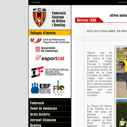
HOME
AFEGI
BITLLES CATALANES: EN MAR
Aquest cap de
setmana s’ha posat
en marxa la Lliga
Catalana, l’equip
Tàrrega A (Urgell),
és el primer líder de
la primera divisió de
Lleida de la Lliga
Catalana de bitlles i
l’equip que més
punts va aconseguir
en la primera jornada
d’aquesta competició
dels que van
aconseguir dues
victòries.
La Penya del Bistec
A de Tordera, és el
líder del grup de
primera de
Barcelona, després
de superar al Sant
Martí Sarroca,
debutant en la