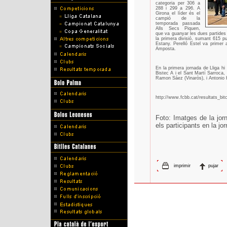
categoria per 306 a
288 i 299 a 296. A
Girona el líder és el
campió de la
temporada passada
Alls Secs Piquen,
que va guanyar les dues partides 
la primera divisió, sumant 615 p
Estany. Perelló Estel va primer
Amposta.
En la primera jornada de Lliga h
Bistec A i el Sant Martí Sarroca
Ramon Sáez (Vinaròs), i Antonio 
http://www.fcbb.cat/resultats_bit
Foto: Imatges de la jor
els participants en la j
imprimir
pujar