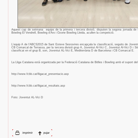
Aquest cap de setmana
equips de la primera i tercera divisió, disputen la segona jornada de
Bowling El Vendrell, Bowling d’Aro i Ozone Bowling Lleida, acullen la competició.
L’equip A de l’ABCS2015 de Sant Esteve Sesrovires encapçala la classificació, seguits de Joventut
CB Comarcal de Terrassa, per la tercera divisió grup A, Joventut Al-Vici C, Joventut Al-Vici D i Sit
classificat en el grup B, son, Joventut AL-Vici E, Mediterrània D de Barcelona i CB Comarcal E.
La Lliga Catalana està organitzada per la Federació Catalana de Bitlles i Bowling amb el suport del
http://www.fcbb.cat/lligacat_presentacio.asp
http://www.fcbb.cat/lligacat_resultats.asp
Foto: Joventut AL-Vici D
imprimir
pujar