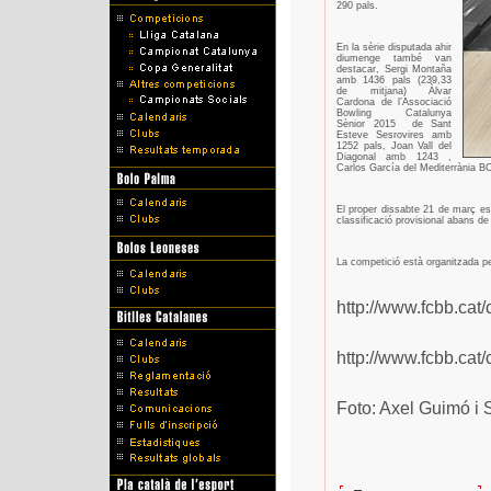
290 pals.
En la sèrie disputada ahir
diumenge també van
destacar, Sergi Montaña
amb 1436 pals (239,33
de mitjana) Àlvar
Cardona de l’Associació
Bowling Catalunya
Sènior 2015
de Sant
Esteve Sesrovires amb
1252 pals, Joan Vall del
Diagonal amb 1243 ,
Carlos García del Mediterrània 
El proper dissabte 21 de març es
classificació provisional abans de
La competició està organitzada pe
http://www.fcbb.cat
http://www.fcbb.cat
Foto: Axel Guimó i