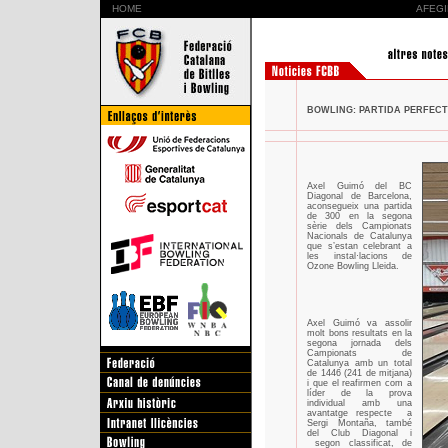
HOME
AFEGI
BOWLING: PARTIDA PERFECTE
Axel Guimó del BC
Diagonal de Barcelona,
aconsegueix una partida
de 300 en la segona
sèrie dels Campionats
Nacionals de Catalunya
que s’estan celebrant a
les instal·lacions de
Ozone Bowling Lleida.
Axel Guimó va assolir
molt bons resultats en la
segona jornada dels
Campionats de
Catalunya amb un total
de 1446 (241 de mitjana)
i que el reafirmen com a
líder de la prova
individual amb una
avantatge respecte
a
Sergi Montaña, també
del Club Diagonal i
segon classificat, de