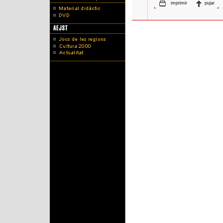
imprimir
pujar