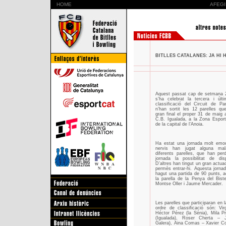
HOME
AFEGI
BITLLES CATALANES: JA HI H
Aquest passat cap de setmana 
s’ha celebrat la tercera i últ
classificació del Circuit de Pa
n’han sortit les 12 parelles qu
gran final el proper 31 de maig a
C.B. Igualada, a la Zona Espor
de la capital de l’Anoia.
Ha estat una jornada molt emoc
nervis han jugat alguna ma
diferents parelles, que han per
jornada la possibilitat de disp
D’altres han tingut un gran actuac
permès entrar-hi. Aquesta jorna
hagut una partida de 90 punts, 
la parella de la Penya del Bist
Montse Oller i Jaume Mercader.
Les parelles que participaran en la
ordre de classificació són: Vir
Héctor Pérez (la Sénia), Mila Pr
(Igualada), Roser Cherta – 
Galera), Aina Comas – Xavier C