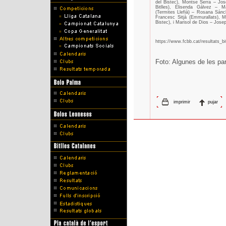
del Bistec), Montse Serra – Jos
Bitlles), Elisenda Gálvez – 
(Termites Llefià) – Rosana Sánc
Francesc Sitjà (Emmurallats), M
Bistec), i Marisol de Dios – Josep 
https://www.fcbb.cat/resultats_bi
Foto: Algunes de les par
imprimir
pujar