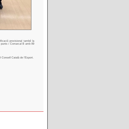
ificació provisional també la
 punts i Comarcal B amb 89
l Consell Català de l’Esport.