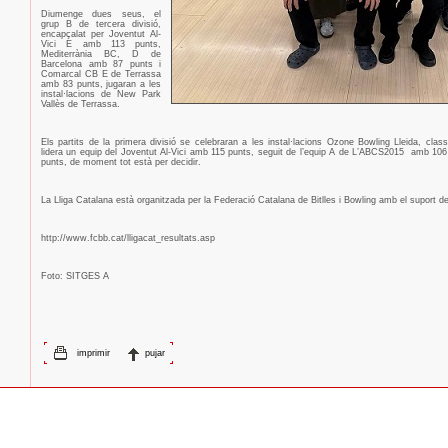
Diumenge dues seus, el
grup B de tercera divisió,
encapçalat per Joventut Al-
Vici E amb 113 punts,
Mediterrània BC, D de
Barcelona amb 87 punts i
Comarcal CB E de Terrassa
amb 83 punts, jugaran a les
instal·lacions de New Park
Vallès de Terrassa.
Els partits de la primera divisió se celebraran a les instal·lacions Ozone Bowling Lleida, class
lidera un equip del Joventut Al-Vici amb 115 punts, seguit de l’equip A de L’ABCS2015
amb 106
punts, de moment tot està per decidir.
La Lliga Catalana està organitzada per la Federació Catalana de Bitlles i Bowling amb el suport de
http://www.fcbb.cat/lligacat_resultats.asp
Foto: SITGES A
imprimir
pujar