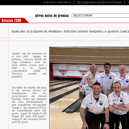
AFEGIR A FAVORITS
RECOMANAR AQUESTA PÀGINA
BOWLING: ELS EQUIPS DE PRIMERA I TERCERA DIVISIÓ TANQUEN LA QUARTA CONCE
Aquest cap de setmana és
el torn pels
equips de
primera i tercera divisió de
Lliga Catalana, amb els
seus partits posen punt i
final a la quarta
concentració. Lleida i
Terrassa acullen les
jornades.
Dissabte els equips del grup
A de tercera divisió es
desplaçaran fins les
instal·lacions de Ozone
Bowling Lleida per disputar
els seus enfrontaments i
que actualment encapçalen
l’equip C del Joventut Al-Vici
de Castelldefels amb 121
punts, seguit de l’equip A del
Sitges BC amb 109 punts i
l’equip D del Joventut Al-Vici
amb 91 punts.