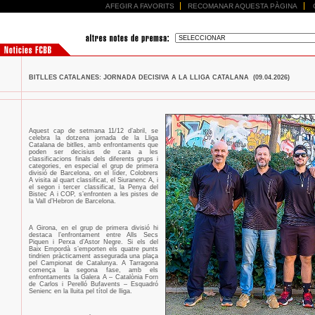
AFEGIR A FAVORITS
RECOMANAR AQUESTA PÀGINA
BITLLES CATALANES: JORNADA DECISIVA A LA LLIGA CATALANA (09.04.2026)
Aquest cap de setmana 11/12 d’abril, se
celebra la dotzena jornada de la Lliga
Catalana de bitlles, amb enfrontaments que
poden ser decisius de cara a les
classificacions finals dels diferents grups i
categories, en especial el grup de primera
divisió de Barcelona, on el líder, Colobrers
A visita al quart classificat, el Siuranenc A, i
el segon i tercer classificat, la Penya del
Bistec A i COP, s’enfronten a les pistes de
la Vall d’Hebron de Barcelona.
A Girona, en el grup de primera divisió hi
destaca l’enfrontament entre Alls Secs
Piquen i Perxa d’Astor Negre. Si els del
Baix Empordà s’emporten els quatre punts
tindrien pràcticament assegurada una plaça
pel Campionat de Catalunya. A Tarragona
comença la segona fase, amb els
enfrontaments la Galera A – Catalònia Forn
de Carlos i Perelló Bufavents – Esquadró
Senienc en la lluita pel títol de lliga.