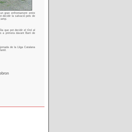
à un gran enfrontament entre
 decidir la salvació pels de
lcamp.
a que pot decidir el títol al
s a primera davant Barri de
ornada de la Lliga Catalana
antil.
Hebron