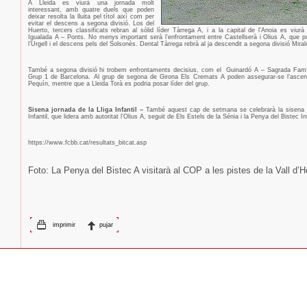
A Lleida es viurà una jornada molt
interessant, amb quatre duels que poden
deixar resolta la lluita pel títol així com per
evitar el descens a segona divisió. Los del
Huerto, tercers classificats rebran al sòlid líder Tàrrega A, i a la capital de l’Anoia es viur
Igualada A – Ponts. No menys important serà l’enfrontament entre Castellserà i Olius A, que pot
l’Urgell i el descens pels del Solsonès. Dental Tàrrega rebrà al ja descendit a segona divisió Mira
També a segona divisió hi trobem enfrontaments decisius, com el
Guinardó A – Sagrada Famíli
Grup 1 de Barcelona. Al grup de segona de Girona Els Cremats A poden assegurar-se l’ascen
Pequín, mentre que a Lleida Torà es podria posar líder del grup.
Sisena jornada de la Lliga Infantil –
També aquest cap de setmana se celebrarà la sisena j
Infantil, que lidera amb autoritat l’Olius A, seguit de Els Estels de la Sénia i la Penya del Bistec Inf
https://www.fcbb.cat/resultats_bitcat.asp
Foto: La Penya del Bistec A visitarà al COP a les pistes de la Vall d’
imprimir
pujar