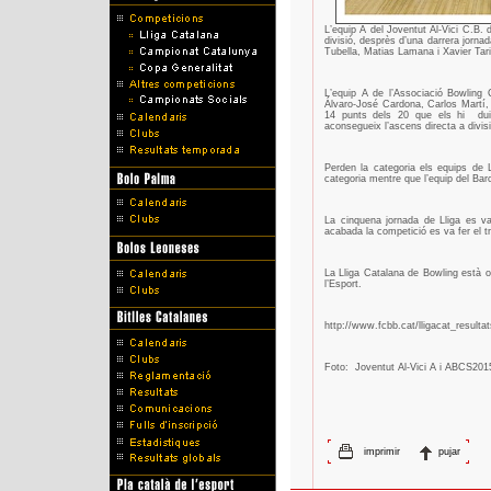
L’equip A del Joventut Al-Vici C.B. 
divisió, desprès d’una darrera jorna
Tubella, Matias Lamana i Xavier Tar
L’equip A de l’Associació Bowling
Álvaro-José Cardona, Carlos Martí, 
14 punts dels 20 que els hi
du
aconsegueix l’ascens directa a divis
Perden la categoria els equips de
categoria mentre que l’equip del Bar
La cinquena jornada de Lliga es va
acabada la competició es va fer el tr
La Lliga Catalana de Bowling està o
l’Esport.
http://www.fcbb.cat/lligacat_resulta
Foto:
Joventut Al-Vici A i ABCS201
imprimir
pujar