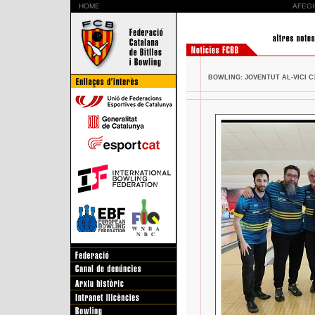
HOME
AFEGI
BOWLING: JOVENTUT AL-VICI C󷷷