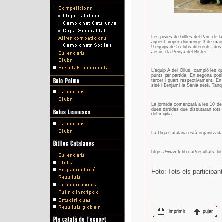
Les pistes de bitlles del Parc de 
aquest proper diumenge 3 de maig, 
9 equips de 5 clubs diferents: dos
Jesús i la Penya del Bistec.
L’equip A del Olius, campió les 
punts per partida. En segona posic
tercer i quart respectivament. E
sisè i Benjamí la Sénia setè. Tanque
La jornada començarà a les 10 del 
dues partides que disputaran tots e
del migdia.
La Lliga Catalana està organitzada
https://www.fcbb.cat/resultats_bi
Foto: Tots els participan
imprimir
pujar