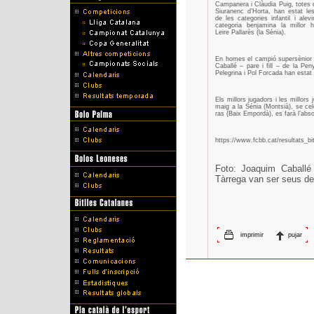
Campanera i Clàudia Puig, totes 
Siuranenc d’Horta, han estat les
de les categories infantil i alevi
categoria benjamina la millor 
Leire Pallarès (la Sénia).
En homes el campió supersènior 
Caballé – pare i fill – de la Pen
Pelegrina i Pol Forcada han estat 
Els millors jugadors i les millor
maig a la Sénia (Montsià), se ce
ras (Baix Empordà), es farà l’abso
https://www.fcbb.cat/resultats_bi
Foto: Joaquim Caballé 
Tàrrega van ser seus de 
imprimir
pujar