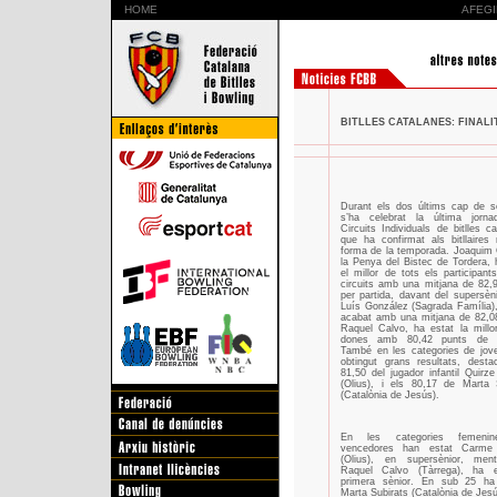
HOME
AFEGI
BITLLES CATALANES: FINALIT
Durant els dos últims cap de 
s’ha celebrat la última jorna
Circuits Individuals de bitlles ca
que ha confirmat als bitllaire
forma de la temporada. Joaquim 
la Penya del Bistec de Tordera, 
el millor de tots els participant
circuits amb una mitjana de 82,
per partida, davant del supersèn
Luís González (Sagrada Família)
acabat amb una mitjana de 82,0
Raquel Calvo, ha estat la millo
dones amb 80,42 punts de m
També en les categories de jov
obtingut grans resultats, desta
81,50 del jugador infantil Quirze 
(Olius), i els 80,17 de Marta 
(Catalònia de Jesús).
En les categories femenin
vencedores han estat Carme
(Olius), en supersènior, men
Raquel Calvo (Tàrrega), ha e
primera sènior. En sub 25 ha
Marta Subirats (Catalònia de Jesú