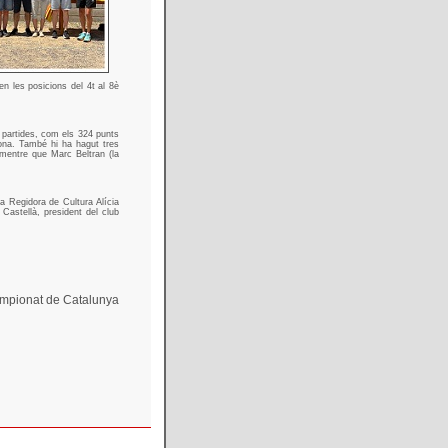
 en les posicions del 4t al 8è
 partides, com els 324 punts
gona. També hi ha hagut tres
 mentre que Marc Beltran (la
la Regidora de Cultura Alícia
Castellà, president del club
 Campionat de Catalunya