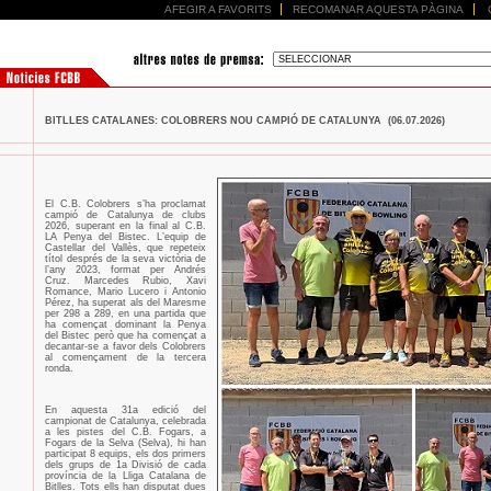
AFEGIR A FAVORITS
RECOMANAR AQUESTA PÀGINA
BITLLES CATALANES: COLOBRERS NOU CAMPIÓ DE CATALUNYA (06.07.2026)
El C.B. Colobrers s’ha proclamat
campió de Catalunya de clubs
2026, superant en la final al C.B.
LA Penya del Bistec. L’equip de
Castellar del Vallès, que repeteix
títol després de la seva victòria de
l’any 2023, format per Andrés
Cruz. Marcedes Rubio, Xavi
Romance, Mario Lucero i Antonio
Pérez, ha superat als del Maresme
per 298 a 289, en una partida que
ha començat dominant la Penya
del Bistec però que ha començat a
decantar-se a favor dels Colobrers
al començament de la tercera
ronda.
En aquesta 31a edició del
campionat de Catalunya, celebrada
a les pistes del C.B. Fogars, a
Fogars de la Selva (Selva), hi han
participat 8 equips, els dos primers
dels grups de 1a Divisió de cada
província de la Lliga Catalana de
Bitlles. Tots ells han disputat dues