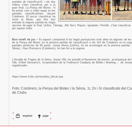
partides de classificació, i els dos
millors s’han classificat per a la
gran final. La Penya del Bistec
hi
ha entrat com a millor equip en les
partides classificatòries, davant
Colobrers. El tercer classificat ha
estat la Sénia, que fins ben
entrada la segona partida ha tingut
opcions de jugar la final. Llofriu, Tàrrega, Alls Secs Piquen, Igualada i Perelló, s’han classificat
per aquest ordre.
Bon nivell de joc –
En aquest campionat hi ha hagut puntuacions molt altes en algunes de les
de la Penya del Bistec en la primera partida de classificació o els 314 de Colobrers en la se
partides perfectes de 90 punts: Josep Alsina (Llofriu), ho ha aconseguit en la primera partida,
Sénia), i Xavi Romance (Colobrers), ho han fet a la segona
L’Alcalde de Fogars de la Selva, Josep Vilà, ha presidit el lliurament de premis, acompanyat de 
Vilà, d’Abel Sensarrich, vicepresident de la Federació Catalana de Bitlles i Bowling, i
de Josep 
organitzador.
https://www.fcbb.cat/resultats_bitcat.asp
Foto: Colobrers, la Penya del Bistec i la Sénia, 1r, 2n i 3r classificats del
de Clubs
imprimir
pujar