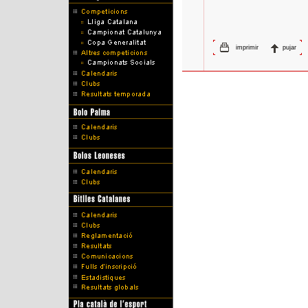
imprimir
pujar