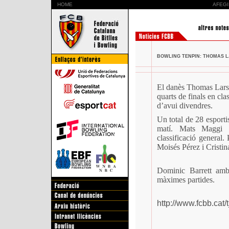
HOME
AFEGI
BOWLING TENPIN: THOMAS LA
El danès Thomas Larse
quarts de finals en cla
d’avui divendres.
Un total de 28 esportis
matí. Mats Maggi d
classificació general.
Moisés Pérez i Cristina
Dominic Barrett amb
màximes partides.
http://www.fcbb.cat