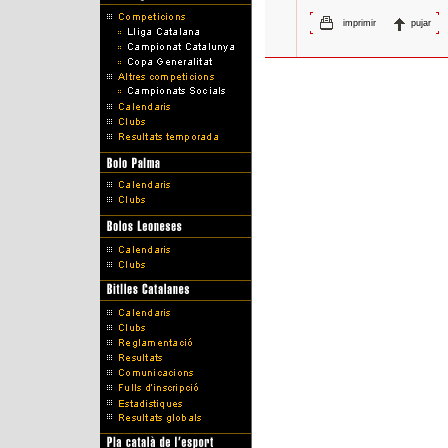
imprimir
pujar