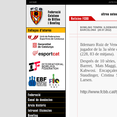
HOME
AFEGI
BOWLING TENPIN: ILDEMARO 
BARCELONA (20.07.2012)
Ildemaro Ruiz de Veneç
jugador de la 3a sèrie
(228, 83 de mitjana).
Després de 10 sèries, 
Barrret,
Mats Maggi,
Kabwosi. Encapçalen
Staudinger, Cristin
Larsen.
http://www.fcbb.cat