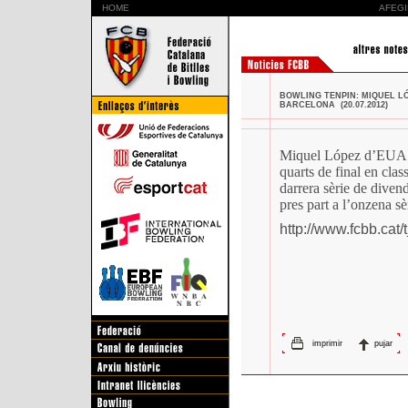
HOME
AFEGI
BOWLING TENPIN: MIQUEL LÓ
BARCELONA (20.07.2012)
Miquel López d’EUA a
quarts de final en clas
darrera sèrie de divend
pres part a l’onzena sè
http://www.fcbb.cat
imprimir
pujar