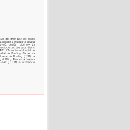
Six per promoure les bitlles
a jornada d’iniciació a aquest
stellà, anglès i alemany. La
nternacionals dels presídiums
BF), l’Associació Mundial de
ndial de Bowling Six es va
doreña de Bowling (FSB), la
g (FCBB). Gràcies a l’impuls
icart (FCBB), la introducció