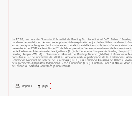
La FCBB, en nom de l’Associació Mundial de Bowling Six, ha editat el DVD Bitlles / Bowling 
catalanes arreu del món. Aquest és el primer vídeo explicatiu del joc de les bitlles catalanes i d’un
esport en quatre llengües: la locució és en català i castellà i els subtítols són en català, ca
presentació del DVD va tenir lloc el 26 de febrer passat a Barcelona en el marc de les reunions i
de la Fédération Internationale des Quilleurs (FIQ), la Federació Europea de Bowling Tenpin (ET
Bowling Tenpin (WTBA) i l’Associació Mundial de Bowling Ninepin (WNBA). L’Associació Mu
constituir el 27 de novembre de 2008 a Barcelona amb la participació de la Federación Salva
Federación Nacional de Boliche de Guatemala (FNBG) i la Federació Catalana de Bitlles i Bowlin
dels presidents d’aquestes federacions, José Guandique (FSB), Gustavo López (FNBG) i Joan R
de l’esport a l’Amèrica Central és ja una realitat.
imprimir
pujar