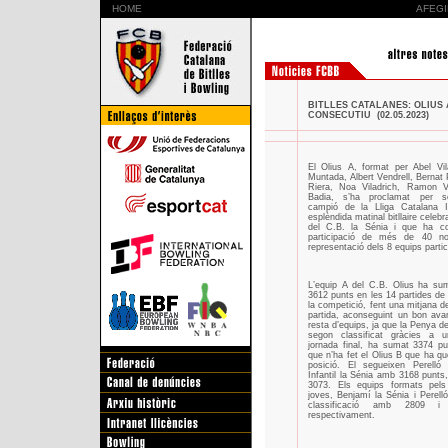
HOME
AFEGI
BITLLES CATALANES: OLIUS
CONSECUTIU (02.05.2023)
El Olius A, format per Abel Vil
Muntada, Albert Vendrell, Bernat 
Riera, Noa Viladrich, Ramon V
Badia, s’ha proclamat per 
campió de la Lliga Catalana I
esplèndida matinal bitllaire celebr
del C.B. la Sénia i que ha c
participació de més de 40 no
representació dels 8 equips partic
L’equip A del C.B. Olius ha sum
3612 punts en les 14 partides de
la competició, fent una mitjana d
partida, aconseguint un bon ava
resta d’equips, ja que la Penya d
segon classificat gràcies a 
jornada final, ha sumat 3374 pu
que n’ha fet el Olius B que ha qu
posició. El segueixen Perell
Infantil la Sénia amb 3168 punts
3073. Els equips formats pels 
joves, Benjamí la Sénia i Perelló
classificació amb 2809 i
respectivament.