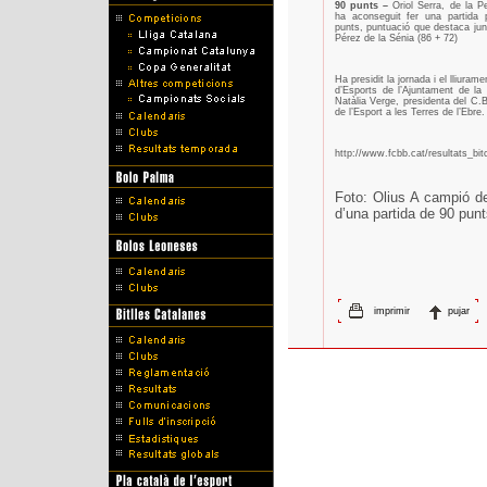
90 punts –
Oriol Serra, de la P
ha aconseguit fer una partida 
punts, puntuació que destaca jun
Pérez de la Sénia (86 + 72)
Ha presidit la jornada i el lliur
d’Esports de l’Ajuntament de la 
Natàlia Verge, presidenta del C.
de l’Esport a les Terres de l’Ebre.
http://www.fcbb.cat/resultats_bit
Foto: Olius A campió de 
d’una partida de 90 pun
imprimir
pujar