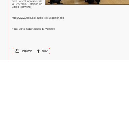
amb la col·laboració de
la Federació Catalana de
Bitlles i Bowling.
http://www.fcbb.cat/qubic_circuitsenior.asp
Foto: vista instal·lacions El Vendrell
imprimir
pujar