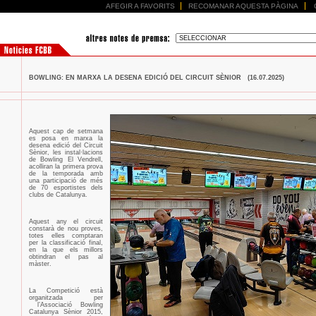
AFEGIR A FAVORITS
RECOMANAR AQUESTA PÀGINA
BOWLING: EN MARXA LA DESENA EDICIÓ DEL CIRCUIT SÈNIOR (16.07.2025)
Aquest cap de setmana
es posa en marxa la
desena edició del Circuit
Sènior, les instal·lacions
de Bowling El Vendrell,
acolliran la primera prova
de la temporada amb
una participació de més
de 70 esportistes dels
clubs de Catalunya.
Aquest any el circuit
constarà de nou proves,
totes elles comptaran
per la classificació final,
en la que els millors
obtindran el pas al
màster.
La Competició està
organitzada per
l’Associació Bowling
Catalunya Sènior 2015,