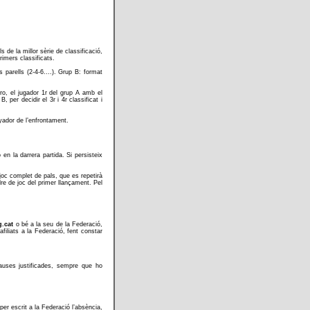
 de la millor sèrie de classificació,
rimers classificats.
s parells (2-4-6....). Grup B: format
cero, el jugador 1r del grup A amb el
, per decidir el 3r i 4r classificat i
yador de l’enfrontament.
ó en la darrera partida. Si persisteix
joc complet de pals, que es repetirà
rdre de joc del primer llançament. Pel
.cat
o bé a la seu de la Federació,
filiats a la Federació, fent constar
causes justificades, sempre que ho
per escrit a la Federació l’absència,