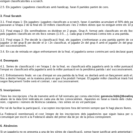
estiguin classificats/des a scratch.
2.5. Els jugadors i jugadores classificats amb handicap, faran 6 partides partint de cero.
3. Final Scratch
3.1. Final etapa 1: Els jugadors i jugadors classificats a scratch, faran 4 partides acumulant el 50% dels pals
passaran a l’etapa 2 de la final els 10 millors classificats i les 2 millors dones que no estiguin entre els 10 p
3.2. Final etapa 2: Els semifinalistes es dividiran en 2 grups, Grup A: format pels classificats en els lloc
pels jugadors classificats en els llocs senars (1-3-5....), cada grup s’enfrontarà contra tots a una partida.
3.3. Final etapa 3: Per decidir la classificació final, els jugadors s’enfrontaran a una partida partint de 
jugador 1r del grup B per decidir el 1r i 2n classificat, el jugador 2n del grup A amb el jugador 2n del grup B
així successivament.
3.4. En cas de retirada en algun enfrontament de la final, el jugador/a sense contrincant serà declarat guan
4. Desempats
4.1. Series de classificació i en l’etapa 1 de la final, es classificarà el/la jugador/a amb la millor puntuaci
l’empat es classificarà el/la jugador/a amb la millor puntuació en la penúltima partida i així successivament.
4.2. Enfrontaments finals: en cas d’empat en una partida de la final, es desfarà amb un llançament amb el 
fins a desfer l’empat, en la mateixa pista en que s’ha produÏt l’empat. El jugador millor classificat triarà l’o
segon llançament l’ordre serà el contrari, i així successivament.
5. Inscripcions
Totes les inscripcions s’ha de trametre amb el full normatiu per correu electrònic
gerencia.fcbb@tbowling
abans de la data límit indicada en cada una de les convocatòries. Aquestes es faran a través dels clubs a
nom, cognoms i número de llicència catalana, i les sèries on es vol participar.
Per tal de facilitar la participació, s’accepten inscripcions fora del termini sempre que hi hagi places lliures.
La Federació reemborsarà el cost íntegre de les inscripcions dels jugadors/es que siguin baixa per 
comuniquin per escrit a la Federació abans del primer dia de joc de la prova corresponent.
6. Absències
Si un jugador/a no es presenta a una de les sèries de classificació, sense haver justificat amb anterioritat i 