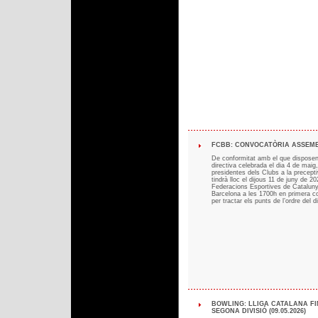
FCBB: CONVOCATÒRIA ASSEMBL
De conformitat amb el que disposen e
directiva celebrada el dia 4 de maig
presidentes dels Clubs a la precept
tindrà lloc el dijous 11 de juny de 
Federacions Esportives de Cataluny
Barcelona a les 1700h en primera con
per tractar els punts de l’ordre del d
BOWLING: LLIGA CATALANA F
SEGONA DIVISIÓ (09.05.2026)