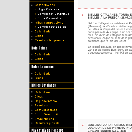
BITLLES CATALANES: TORNA E
BITLLES A LA FRESCA (28.07.20
Del 3 al 7 d’agost se celebrarà al P
(Maresme), la 22a edició del torneig 
de Bitlles la Penya del Bistec L’ed
participació de 47 equips, a no ser 
més, sis d’ells de categoria federats,
ocasionals, el què diu molt de la gr
catalanes que fa “els del Bistec”
En l’edició del 2025, on també hi va
van ser els equips Bum Bum, en cate
d’aquesta categoria – i el 4X4 en ca
BOWLING: JORDI PONSICO MIL
JUGADOR DE LA PRIMERA PRO
CIRCUIT SÈNIOR (22.07.2026)