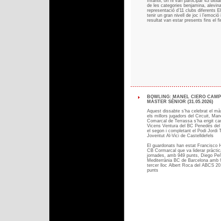
Infantil, on hi van participar 43 bitlla
de les categories benjamina, alevina 
representació d’11 clubs diferents 
tenir un gran nivell de joc i l’emoció 
resultat van estar presents fins el fi
BOWLING: MANEL CIERO CAMP
MÀSTER SÈNIOR (31.05.2026)
Aquest dissabte s’ha celebrat el mà
els millors jugadors del Circuit, Ma
Comarcal de Terrassa s’ha erigit ca
Vicens Ventura del BC Penedès del 
el segon i completant el Podi Jordi 
Joventut Al-Vici de Castelldefels
El guardonats han estat Francisco 
CB Cormarcal que va liderar pràcti
jornades, amb 949 punts, Diego Peñ
Mediterrània BC de Barcelona amb 9
tercer lloc Albert Roca del ABCS 2
punts