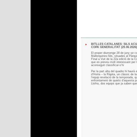
BITLLES CATALANES: SILS ACU
COPA GENERALITAT (25.06.2026)
El proper diumenge 28 de juny se cel
Mallorquines-Sils, situades al Pàrqui
Final a Vuit de la 22a edició de la C
que es preveu molt interessant per l
aconseguit classificar-s’hi
Per la part alta del quadre hi haurà
d’Horta – la Ràpita, un clàssic de 
l’equip revelació de la temporada, qu
enfrontament de quarts d’aquesta pa
Llofriu, dos equips que ja saben q