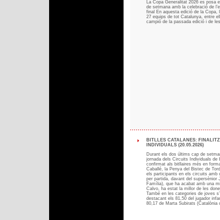
La Copa Generalitat 2026 es posa 
de setmana amb la celebració de l’e
final En aquesta edició de la Copa, 
27 equips de tot Catalunya, entre el
campió de la passada edició i de le
BITLLES CATALANES: FINALITZ
INDIVIDUALS (20.05.2026)
Durant els dos últims cap de setman
jornada dels Circuits Individuals de 
confirmat als bitllaires més en for
Caballé, la Penya del Bistec de Torde
els participants en els circuits amb
per partida, davant del supersènior
Família), que ha acabat amb una mi
Calvo, ha estat la millor de les do
També en les categories de joves s’
destacant els 81,50 del jugador infant
80,17 de Marta Subirats (Catalònia