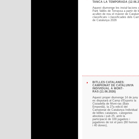
TANCA LA TEMPORADA (12.06.2
Aquest diumenge les instal·lacions
Park Vallès de Terrassa a partir de l
acullen de nou el màster de Catalun
classificats i classificades dels C
de Catalunya 2026
BITLLES CATALANES:
CAMPIONAT DE CATALUNYA
INDIVIDUAL A MONT-
RAS (11.06.2026)
Aquest proper diumenge 14 de juny
es disputarà al Camp d’Esports la
Ciutadella de Mont-ras (Baix
Empordà), la 27a edició del
Campionat de Catalunya Individual
de bitlles catalanes, categories
absoluta i sub 25, amb la
participació de 100 jugadors i
jugadores de tot el país (60 homes
i 40 dones),