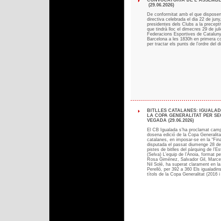
CONVOCATÒRIA DE L’ASSEMB
(29.06.2026)
De conformitat amb el que disposen e
directiva celebrada el dia 22 de juny
presidentes dels Clubs a la precept
que tindrà lloc el dimecres 29 de ju
Federacions Esportives de Cataluny
Barcelona a les 1830h en primera con
per tractar els punts de l’ordre del d
BITLLES CATALANES: IGUALA
LA COPA GENERALITAT PER S
VEGADA (29.06.2026)
El CB Igualada s’ha proclamat campió
dosena edició de la Copa Generalitat
catalanes, en imposar-se en la “Fina
disputada el passat diumenge 28 de
pistes de bitlles del pàrquing de l’Es
(Selva) L’equip de l’Anoia, format pe
Rosa Giménez, Salvador Gil, Marcel
Nil Solé, ha superat clarament en la
Perelló, per 392 a 360 Els igualadi
títols de la Copa Generalitat (2016 i