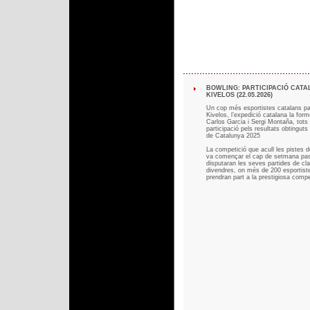
BOWLING: PARTICIPACIÓ CATA
KIVELOS (22.05.2026)
Un cop més esportistes catalans pa
Kivelos, l’expedició catalana la fo
Carlos Garcia i Sergi Montaña, tots
participació pels resultats obtingu
de Catalunya 2025
La competició que acull les pistes
va començar el cap de setmana pass
disputaran les seves partides de clas
divendres, on més de 200 esportist
prendran part a la prestigiosa compe