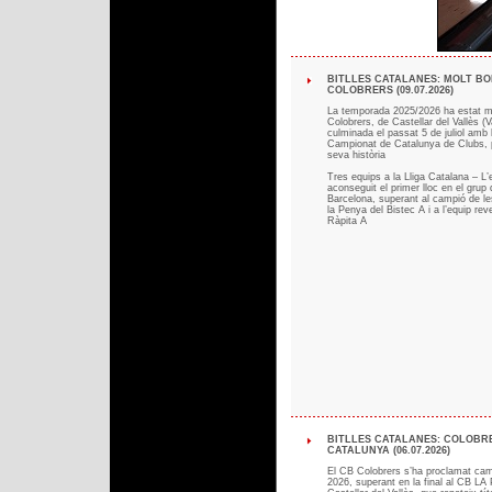
BITLLES CATALANES: MOLT B
COLOBRERS (09.07.2026)
La temporada 2025/2026 ha estat m
Colobrers, de Castellar del Vallès (V
culminada el passat 5 de juliol amb l
Campionat de Catalunya de Clubs, 
seva història
Tres equips a la Lliga Catalana – L’
aconseguit el primer lloc en el grup 
Barcelona, superant al campió de le
la Penya del Bistec A i a l’equip rev
Ràpita A
BITLLES CATALANES: COLOBR
CATALUNYA (06.07.2026)
El CB Colobrers s’ha proclamat cam
2026, superant en la final al CB LA