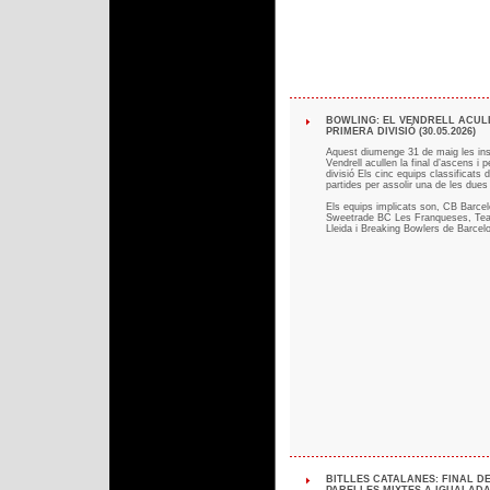
BOWLING: EL VENDRELL ACUL
PRIMERA DIVISIÓ (30.05.2026)
Aquest diumenge 31 de maig les inst
Vendrell acullen la final d’ascens i
divisió Els cinc equips classificats 
partides per assolir una de les dues
Els equips implicats son, CB Barce
Sweetrade BC Les Franqueses, Team
Lleida i Breaking Bowlers de Barcel
BITLLES CATALANES: FINAL DE