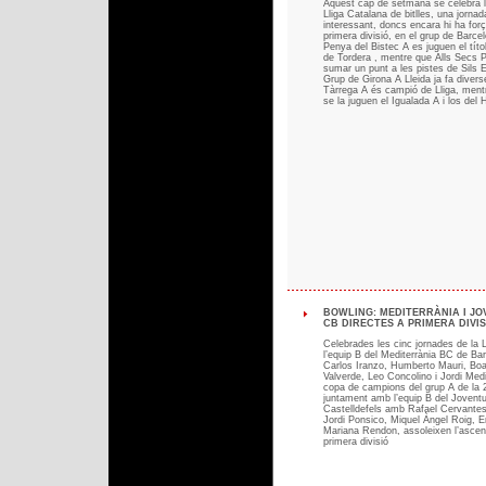
Aquest cap de setmana se celebra la
Lliga Catalana de bitlles, una jorna
interessant, doncs encara hi ha for
primera divisió, en el grup de Barcel
Penya del Bistec A es juguen el títol
de Tordera , mentre que Alls Secs 
sumar un punt a les pistes de Sils 
Grup de Girona A Lleida ja fa divers
Tàrrega A és campió de Lliga, ment
se la juguen el Igualada A i los del 
BOWLING: MEDITERRÀNIA I JO
CB DIRECTES A PRIMERA DIVISIÓ
Celebrades les cinc jornades de la L
l’equip B del Mediterrània BC de Ba
Carlos Iranzo, Humberto Mauri, Bo
Valverde, Leo Concolino i Jordi Med
copa de campions del grup A de la 2
juntament amb l’equip B del Joventu
Castelldefels amb Rafael Cervante
Jordi Ponsico, Miquel Àngel Roig, E
Mariana Rendon, assoleixen l’ascens
primera divisió