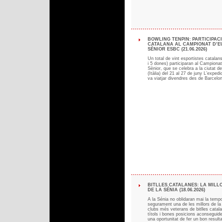
BOWLING TENPIN: PARTICIPAC
CATALANA AL CAMPIONAT D’E
SÈNIOR ESBC (21.06.2026)
Un total de vint esportistes catala
i 5 dones) participaran al Campiona
Sènior, que se celebra a la ciutat 
(Itàlia) del 21 al 27 de juny L’expedi
va viatjar divendres des de Barcelo
BITLLES CATALANES: LA MIL
DE LA SÉNIA (18.06.2026)
A la Sénia no oblidaran mai la tem
segurament una de les millors de la 
clubs més veterans de bitlles catala
títols i bones posicions aconseguid
una oportunitat de fer un bon result