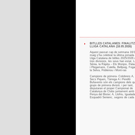
BITLLES CATALANES: FINALIT
LLIGA CATALANA (18.05.2026)
Aquest passat cap de setmana 16/
maig s’ha celebrat la última jornada 
Lliga Catalana de bitlles 2025/2026 
tres divisions, les seus han estat, L
Sénia, la Ràpita – Els Monjos, Palau
i Plegamans, Calella, Bellpuig, Fog
la Selva, Poblenou i Mont-ras
Campions de primera- Colobrers A, 
Secs Piquen, Tàrrega A i Perelló
Bufavents són els campions dels qu
grups de primera divisió, i per tant,
disputaran el proper Campionat de
Catalunya de Clubs juntament amb 
Penya del Bistec A, Llofriu, Igualada
Esquadró Senienc, segons de cada 