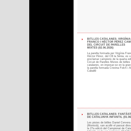
BITLLES CATALANES: VIRGÍNIA
FRANCO I HÉCTOR PÉREZ CAM
DEL CIRCUIT DE PARELLES
MIXTES (02.06.2026)
La parella formada per Virgínia Fran
Héctor Pérez, del CB la Sénia, es 
proclamar campions de la quarta edi
Circuit de Parelles Mixtes de bitlles
catalanes, en imposar-se en la gran 
la parella formada Cristina Folch i A
Caballé
BITLLES CATALANES: FANTÀS
DE CATALUNYA INFANTIL (01.06
Les pistes de bitlles Daniel Cervera
(Montsià), van acollir el passat dis
la 27a edició del Campionat de Cata