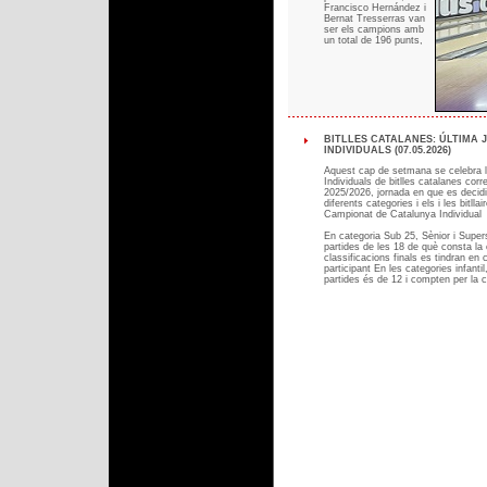
Francisco Hernández i
Bernat Tresserras van
ser els campions amb
un total de 196 punts,
BITLLES CATALANES: ÚLTIMA 
INDIVIDUALS (07.05.2026)
Aquest cap de setmana se celebra la
Individuals de bitlles catalanes cor
2025/2026, jornada en que es decidir
diferents categories i els i les bitlla
Campionat de Catalunya Individual
En categoria Sub 25, Sènior i Supers
partides de les 18 de què consta la c
classificacions finals es tindran en
participant En les categories infantil
partides és de 12 i compten per la cl