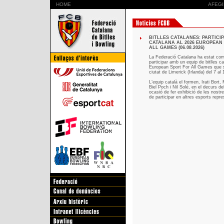
HOME
AFEGI
BITLLES CATALANES: PARTICI
CATALANA AL 2026 EUROPEAN
ALL GAMES (06.08.2026)
La Federació Catalana ha estat con
participar amb un equip de bitlles c
European Sport For All Games que s
ciutat de Limerick (Irlanda) del 7 al
L’equip català el formen, Irati Bort
Biel Poch i Nil Solé, en el decurs del
ocasió de fer exhibició de les nostr
de participar en altres esports repr