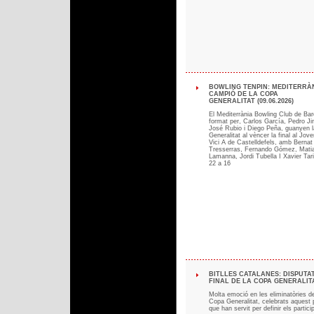
BOWLING TENPIN: MEDITERRÀ
CAMPIÓ DE LA COPA
GENERALITAT (09.06.2026)
El Mediterrània Bowling Club de Bar
format per, Carlos García, Pedro J
José Rubio i Diego Peña, guanyen 
Generalitat al vèncer la final al Jove
Vici A de Castelldefels, amb Bernat
Tresserras, Fernando Gómez, Mati
Lamanna, Jordi Tubella I Xavier Tari
22 a 16
BITLLES CATALANES: DISPUTA
FINAL DE LA COPA GENERALITAT
Molta emoció en les eliminatòries de
Copa Generalitat, celebrats aquest
que han servit per definir els partici