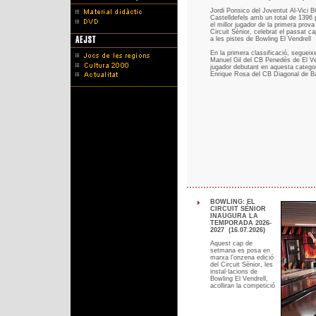
Jordi Ponsico del Joventut Al-Vici 
Castelldefels amb un total de 1396 
el millor jugador de la primera prova
Circuit Sènior, celebrat el passat 
a les pistes de Bowling El Vendrell
En la primera classificació, segueixe
Manuel Gil del CB Penedès de El Ven
jugador debutant en aquesta catego
Enrique Rosa del CB Diagonal de B
BOWLING: EL
CIRCUIT SÈNIOR
INAUGURA LA
TEMPORADA 2026-
2027 (16.07.2026)
Aquest cap de
setmana es posa en
marxa l’onzena edició
del Circuit Sènior, les
instal·lacions de
Bowling El Vendrell,
acolliran la competició