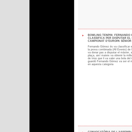
BOWLING TENPIN: FERNANDO
CLASSIFICA PER DISPUTAR EL
CAMPIONAT D’EUROPA SÈNIOR (0
Fernando Gómez és va classificar e
la prova combinada (All Events) de l
va donar pas a disputar el màster, a
plaça, així mateix va obtenir la millo
de trios que li va valer una bola del
guardó Fernando Gómez va ser el mi
en aquesta categoria