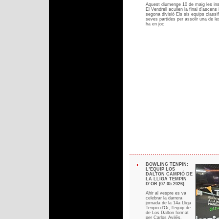
Aquest diumenge 10 de maig les ins
El Vendrell acullen la final d’ascens
segona divisió Els sis equips classif
seves partides per assolir una de l
ha en joc
BOWLING TENPIN:
L’EQUIP LOS
DALTON CAMPIÓ DE
LA LLIGA TEMPIN
D’OR (07.05.2026)
Ahir al vespre es va
celebrar la darrera
jornada de la 14a Lliga
Tenpin d’Or, l’equip de
de Los Dalton format
per Carlos Avilés,