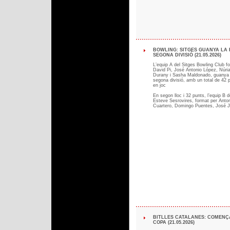
BOWLING: SITGES GUANYA LA 
SEGONA DIVISIÓ (21.05.2026)
L’equip A del Sitges Bowling Club f
David Pi, José Antonio López, Núri
Durany i Sasha Maldonado, guanya l
segona divisió, amb un total de 42 
en joc
En segon lloc i 32 punts, l’equip B
Esteve Sesrovires, format per Anto
Cuartero, Domingo Puentes, José Ju
BITLLES CATALANES: COMENÇ
COPA (21.05.2026)