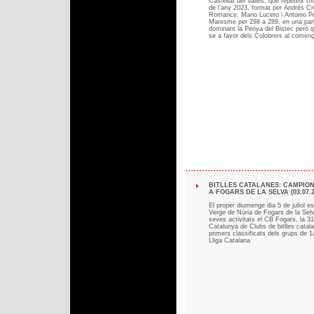
Castellar del Vallès, que repeteix tí
de l’any 2023, format per Andrés C
Romance, Mario Lucero i Antonio Pé
Maresme per 298 a 289, en una par
dominant la Penya del Bistec però 
se a favor dels Colobrers al comen
BITLLES CATALANES: CAMPIO
A FOGARS DE LA SELVA (03.07.2
El proper diumenge dia 5 de juliol es
Verge de Núria de Fogars de la Selv
seves activitats el CB Fogars, la 3
Catalunya de Clubs de bitlles catala
primers classificats dels grups de 1
Lliga Catalana