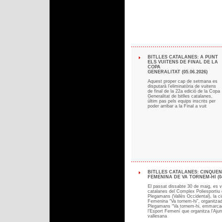
BITLLES CATALANES: A PUNT
ELS VUITENS DE FINAL DE LA
COPA
GENERALITAT (05.06.2026)
Aquest proper cap de setmana es
disputarà l’eliminatòria de vuitens
de final de la 22a edició de la Copa
Generalitat de bitlles catalanes,
últim pas pels equips inscrits per
poder arribar a la Final a vuit
BITLLES CATALANES: CINQUEN
FEMENINA DE VA TORNEM-HI (04
El passat dissabte 30 de maig, es va
catalanes del Complex Poliesportiu 
Plegamans (Vallès Occidental), la ci
Femenina “Va tornem-hi”, organitzada
Plegamans “Va tornem-hi, emmarcad
l’Esport Femení que organitza l’Ajun
vallesana