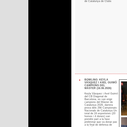
de Catalunya de Clubs
BOWLING: KEYLA
VÁSQUEZ I AXEL GUIMÓ
CAMPIONS DEL
MÀSTER (16.06.2026)
Keyla Vásquez i Axel Guimó
del CB Diagonal de
Barcelona, es van erigir
campions del Màster de
Catalunya 2026, darrera
prova dels 29è Campionats
Nacionals de Catalunya Un
total de 24 esportistes (20
homes i 4 dones) van
prendre part a la fase
preliminar que va donar pas
a la final de defensa de