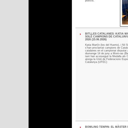
posició,
BITLLES CATALANES: KATIA MA
SOLÉ CAMPIONS DE CATALUNY
2026 (15.06.2026)
Katia Martín (los del Huerto), i Nil S
s’han proclamat campions de Catalu
catalanes en el campionat disputat
diumenge 14 de juny a Mont-ras (Ba
tant han aconseguit la Medalla als
atorga la Unió de Federacions Espo
Catalunya (UFEC)
BOWLING TENPIN: EL MÀSTER