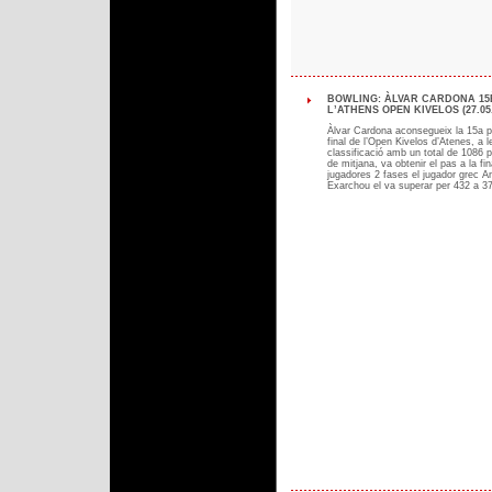
BOWLING: ÀLVAR CARDONA 15
L’ATHENS OPEN KIVELOS (27.05.
Àlvar Cardona aconsegueix la 15a p
final de l’Open Kivelos d’Atenes, a l
classificació amb un total de 1086 
de mitjana, va obtenir el pas a la fin
jugadores 2 fases el jugador grec A
Exarchou el va superar per 432 a 3