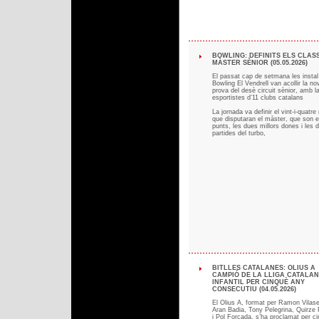
BOWLING: DEFINITS ELS CLAS
MÀSTER SÈNIOR (05.05.2026)
El passat cap de setmana les instal
Bowling El Vendrell van acollir la no
prova del desè circuit sènior, amb la
esportistes d’11 clubs catalans
La jornada va definir el vint-i-quatre
que disputaran el màster, que son el
punts, les dues millors dones i les 
partides del turbo,
BITLLES CATALANES: OLIUS A
CAMPIÓ DE LA LLIGA CATALA
INFANTIL PER CINQUÈ ANY
CONSECUTIU (04.05.2026)
El Olius A, format per Ramon Vilas
Aran Badia, Tony Pelegrina, Quirze P
i Pol Forcada, s’ha proclamat per c