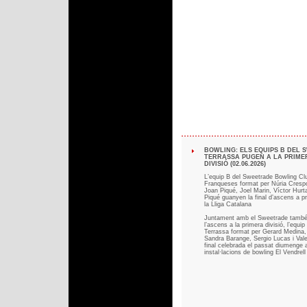
BOWLING: ELS EQUIPS B DEL 
TERRASSA PUGEN A LA PRIME
DIVISIÓ (02.06.2026)
L’equip B del Sweetrade Bowling Cl
Franqueses format per Núria Crespo
Joan Piqué, Joel Marin, Víctor Hurt
Piqué guanyen la final d’ascens a pr
la Lliga Catalana
Juntament amb el Sweetrade tamb
l’ascens a la primera divisió, l’equi
Terrassa format per Gerard Medina,
Sandra Barange, Sergio Lucas i Vale
final celebrada el passat diumenge 
instal·lacions de bowling El Vendrell