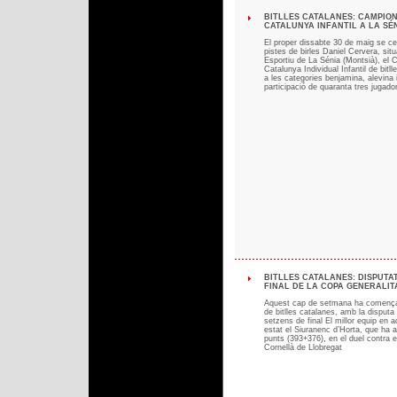
BITLLES CATALANES: CAMPIO
CATALUNYA INFANTIL A LA SÉNI
El proper dissabte 30 de maig se ce
pistes de birles Daniel Cervera, si
Esportiu de La Sénia (Montsià), el
Catalunya Individual Infantil de bitll
a les categories benjamina, alevina i
participació de quaranta tres jugado
BITLLES CATALANES: DISPUTA
FINAL DE LA COPA GENERALITAT
Aquest cap de setmana ha començat
de bitlles catalanes, amb la disput
setzens de final El millor equip en a
estat el Siuranenc d’Horta, que ha 
punts (393+376), en el duel contra e
Cornellà de Llobregat