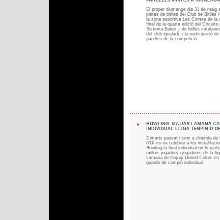
PARELLES MIXTES A IGUALADA (
El proper diumenge dia 31 de maig s
pistes de bitlles del Club de Bitlles
la zona esportiva Les Comes de la ca
final de la quarta edició del Circuit
Sistema Baker – de bitlles catalanes
del club igualadí, i la participació de
parelles de la competició
BOWLING: MATIAS LAMANA CA
INDIVIDUAL LLIGA TENPIN D’OR 
Dimarts passat i com a cloenda de l
d’Or es va celebrar a les instal·laci
Bowling la final individual on hi parti
millors jugadors i jugadores de la ll
Lamana de l’equip United Colors es
guardo de campió individual