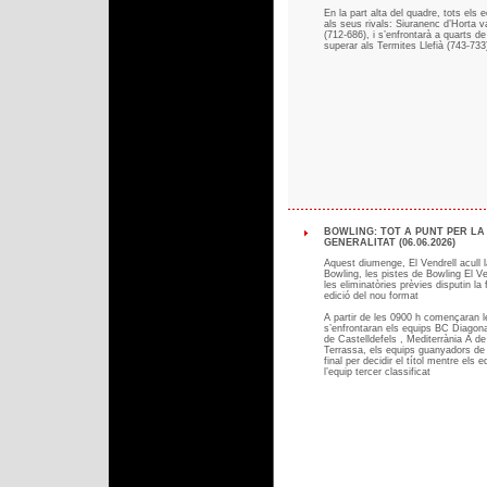
En la part alta del quadre, tots els 
als seus rivals: Siuranenc d’Horta v
(712-686), i s’enfrontarà a quarts de
superar als Termites Llefià (743-733
BOWLING: TOT A PUNT PER LA 
GENERALITAT (06.06.2026)
Aquest diumenge, El Vendrell acull l
Bowling, les pistes de Bowling El Ven
les eliminatòries prèvies disputin la
edició del nou format
A partir de les 0900 h començaran l
s’enfrontaran els equips BC Diagona
de Castelldefels , Mediterrània A 
Terrassa, els equips guanyadors de
final per decidir el títol mentre els
l’equip tercer classificat