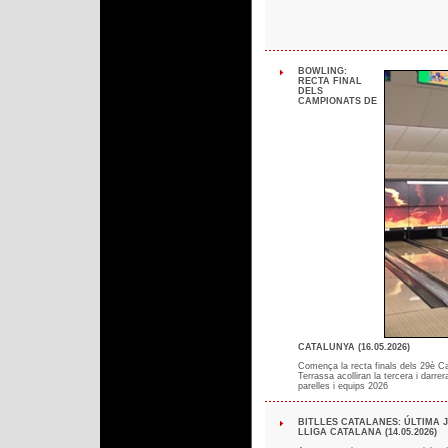
BOWLING:
RECTA FINAL
DELS
CAMPIONATS DE
CATALUNYA (16.05.2026)
Comença la recta finals dels 29è Ca
Terrassa acolliran la tercera i darr
parelles i equips 2026
BITLLES CATALANES: ÚLTIMA 
LLIGA CATALANA (14.05.2026)